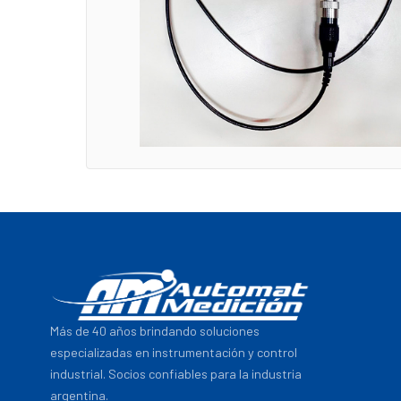
Más de 40 años brindando soluciones
especializadas en instrumentación y control
industrial. Socios confiables para la industria
argentina.