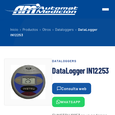
Inicio
›
Productos
›
Otros
›
Dataloggers
›
DataLogger
IN12253
DATALOGGERS
DataLogger IN12253
Consulta web
WHATSAPP