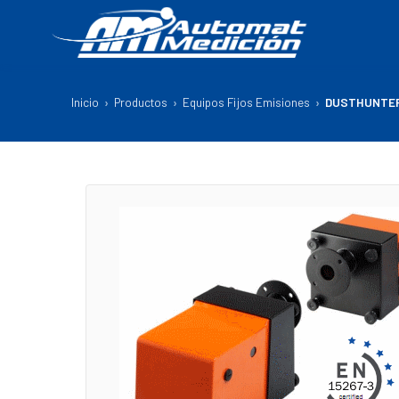
Inicio
›
Productos
›
Equipos Fijos Emisiones
›
DUSTHUNTER