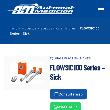
Inicio
›
Productos
›
Equipos Fijos Emisiones
›
FLOWSIC100
Series – Sick
EQUIPOS FIJOS EMISIONES
FLOWSIC100 Series –
Sick
Consulta web
WHATSAPP