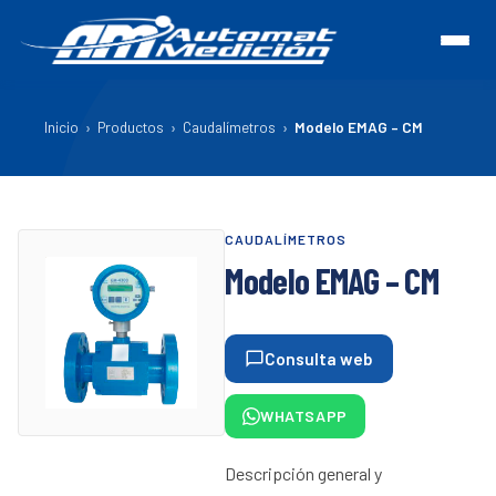
Inicio
›
Productos
›
Caudalímetros
›
Modelo EMAG – CM
CAUDALÍMETROS
Modelo EMAG – CM
Consulta web
WHATSAPP
Descripción general y