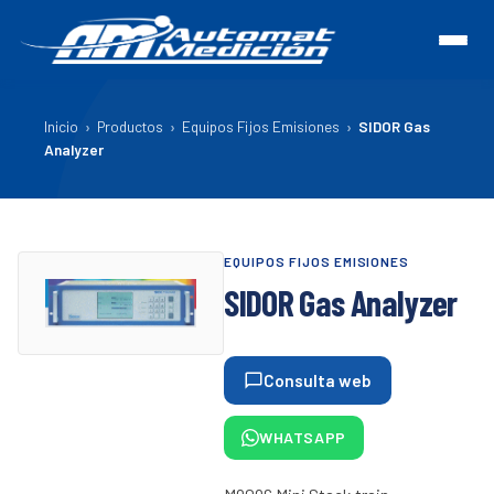
Inicio
›
Productos
›
Equipos Fijos Emisiones
›
SIDOR Gas
Analyzer
EQUIPOS FIJOS EMISIONES
SIDOR Gas Analyzer
Consulta web
WHATSAPP