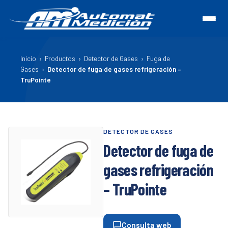
Inicio
›
Productos
›
Detector de Gases
›
Fuga de
Gases
›
Detector de fuga de gases refrigeración –
TruPointe
DETECTOR DE GASES
Detector de fuga de
gases refrigeración
– TruPointe
Consulta web